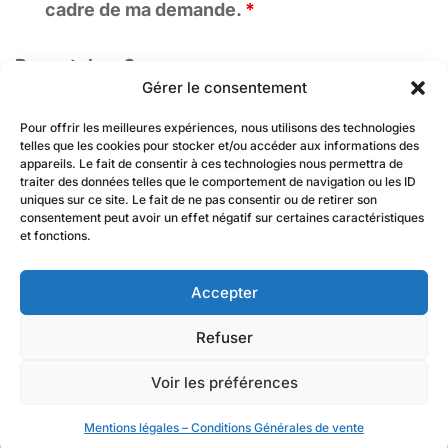
cadre de ma demande.
*
Recaptcha v2
Gérer le consentement
Pour offrir les meilleures expériences, nous utilisons des technologies
telles que les cookies pour stocker et/ou accéder aux informations des
appareils. Le fait de consentir à ces technologies nous permettra de
traiter des données telles que le comportement de navigation ou les ID
uniques sur ce site. Le fait de ne pas consentir ou de retirer son
consentement peut avoir un effet négatif sur certaines caractéristiques
et fonctions.
Accepter
En renseignant votre adresse email, vous acceptez de recevoir par
newsletter nos derniers articles de blog et prenez connaissance de notre
Refuser
politique de confidentialité (art.9). Vous pouvez vous désinscrire à tout
moment à l’aide des liens de désinscription ou en nous contactant à
contact@firsteco.fr
Voir les préférences
Mentions légales – Conditions Générales de vente
Mentions légales
-
CGV
-
Gestion des cookies