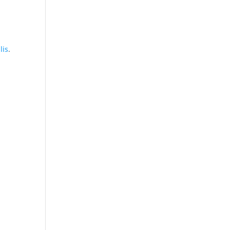
lis
.
n