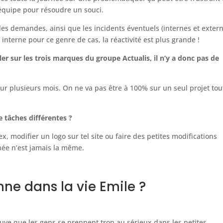
 équipe pour résoudre un souci.
es demandes, ainsi que les incidents éventuels (internes et extern
 interne pour ce genre de cas, la réactivité est plus grande !
ller sur les trois marques du groupe Actualis, il n’y a donc pas de
ur plusieurs mois. On ne va pas être à 100% sur un seul projet tou
 tâches différentes ?
 ex, modifier un logo sur tel site ou faire des petites modifications
née n’est jamais la même.
nne dans la vie Emile ?
rouve que les gens se prennent trop au sérieux dans les petites