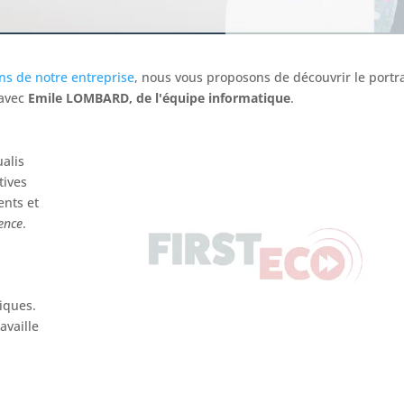
ns de notre entreprise
, nous vous proposons de découvrir le portra
 avec
Emile LOMBARD, de l'équipe informatique
.
alis
tives
ents et
gence
.
iques.
ravaille