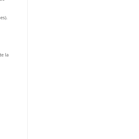
es).
te la