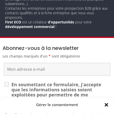
subventions...)
Contactez les entreprises pour votre prospection B2B grâce aux
contacts qualifiés et à la fiche entreprise que nous vous
proposons.
First ECO
est un créateur
d’opportunités
pour votre
développement commercial
!
Abonnez-vous à la newsletter
Les champs marqués d’un
*
sont obligatoires
En soumettant ce formulaire, j’accepte
que les informations saisies soient
exploitées pour permettre de me
recontacter dans le cadre de ma demande.
*
Gérer le consentement