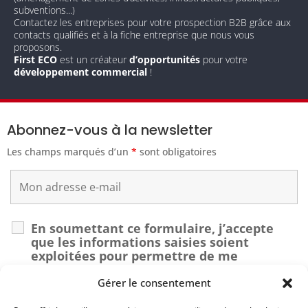
subventions...)
Contactez les entreprises pour votre prospection B2B grâce aux
contacts qualifiés et à la fiche entreprise que nous vous
proposons.
First ECO
est un créateur
d’opportunités
pour votre
développement commercial
!
Abonnez-vous à la newsletter
Les champs marqués d’un
*
sont obligatoires
En soumettant ce formulaire, j’accepte
que les informations saisies soient
exploitées pour permettre de me
recontacter dans le cadre de ma demande.
*
Gérer le consentement