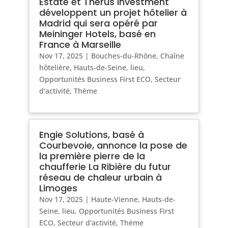
Estate et Therus Investment
développent un projet hôtelier à
Madrid qui sera opéré par
Meininger Hotels, basé en
France à Marseille
Nov 17, 2025
|
Bouches-du-Rhône
,
Chaîne
hôtelière
,
Hauts-de-Seine
,
lieu
,
Opportunités Business First ECO
,
Secteur
d'activité
,
Thème
Engie Solutions, basé à
Courbevoie, annonce la pose de
la première pierre de la
chaufferie La Ribière du futur
réseau de chaleur urbain à
Limoges
Nov 17, 2025
|
Haute-Vienne
,
Hauts-de-
Seine
,
lieu
,
Opportunités Business First
ECO
,
Secteur d'activité
,
Thème