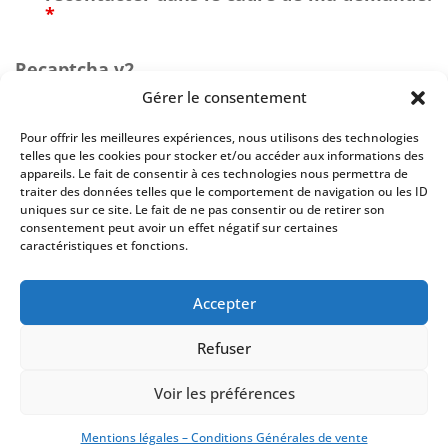
*
Recaptcha v2
Gérer le consentement
Pour offrir les meilleures expériences, nous utilisons des technologies
telles que les cookies pour stocker et/ou accéder aux informations des
appareils. Le fait de consentir à ces technologies nous permettra de
traiter des données telles que le comportement de navigation ou les ID
uniques sur ce site. Le fait de ne pas consentir ou de retirer son
consentement peut avoir un effet négatif sur certaines
caractéristiques et fonctions.
Accepter
En renseignant votre adresse email, vous acceptez de recevoir par
newsletter nos derniers articles de blog et prenez connaissance de notre
Refuser
politique de confidentialité (art.9). Vous pouvez vous désinscrire à tout
moment à l’aide des liens de désinscription ou en nous contactant à
contact@firsteco.fr
Voir les préférences
Mentions légales
-
CGV
-
Gestion des cookies
Mentions légales – Conditions Générales de vente