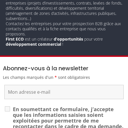
entreprises (projets d’investissements, contrats, levées de fonds,
difficultés, diversifications) et développement territorial
(aménagement de zones d’activités, infrastructures publiques,
subventions...)
Contactez les entreprises pour votre prospection B2B grâce aux
contacts qualifiés et à la fiche entreprise que nous vous
proposons.
First ECO
est un créateur
d’opportunités
pour votre
développement commercial
!
Abonnez-vous à la newsletter
Les champs marqués d’un
*
sont obligatoires
En soumettant ce formulaire, j’accepte
que les informations saisies soient
exploitées pour permettre de me
recontacter dans le cadre de ma demande.