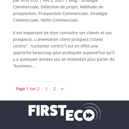
par
First ECO
|
Fév 2, 2021
|
Blog - Stratégie
Commerciale
,
Détection de projet
,
Méthode de
prospection
,
Prospection Commerciale
,
Stratégie
Commerciale
,
Veille Commerciale
Il est important de bien connaître ses clients et ses
prospects. L’orientation client prospect (“client
centric”, “customer centric”) est en effet une
approche beaucoup plus pratiquée aujourd’hui qu’il
y a quelques années (où on entendait plus parler de
“business...
Page 1 sur 2
1
2
»